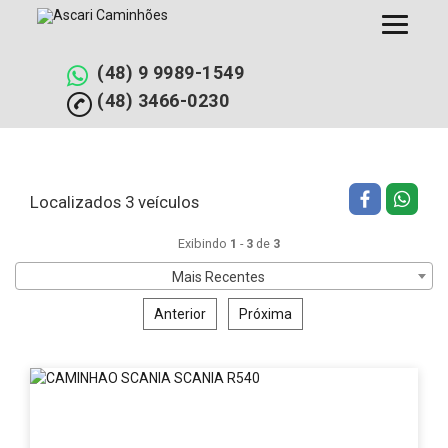
Pular
Filtrar busca
Limpar filtros
para
o
conteúdo
(48) 9 9989-1549
(48) 3466-0230
Localizados 3 veículos
Exibindo
1
-
3
de
3
Mais Recentes
Anterior
Próxima